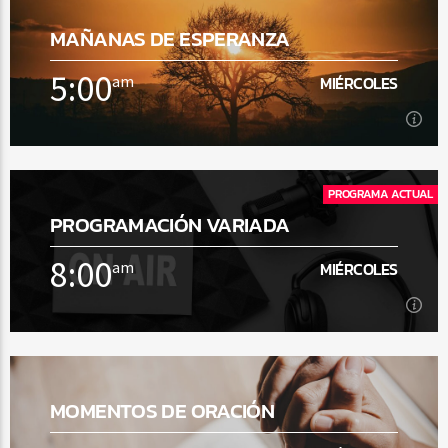
MAÑANAS DE ESPERANZA
5:00
am
MIÉRCOLES
5:00
am
MIÉRCOLES
PROGRAMA ACTUAL
PROGRAMACIÓN VARIADA
[...]
8:00
am
MIÉRCOLES
Ver Más
8:00
am
MIÉRCOLES
MOMENTOS DE ORACIÓN
[...]