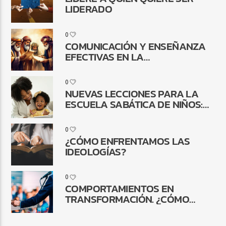
LIDERADO
0
COMUNICACIÓN Y ENSEÑANZA
EFECTIVAS EN LA
RECONSTRUCCIÓN DE
JERUSALÉN
0
NUEVAS LECCIONES PARA LA
ESCUELA SABÁTICA DE NIÑOS:
¿POR QUÉ CAMBIAR?
0
¿CÓMO ENFRENTAMOS LAS
IDEOLOGÍAS?
0
COMPORTAMIENTOS EN
TRANSFORMACIÓN. ¿CÓMO
QUEDA LA COMUNICACIÓN
RELIGIOSA?