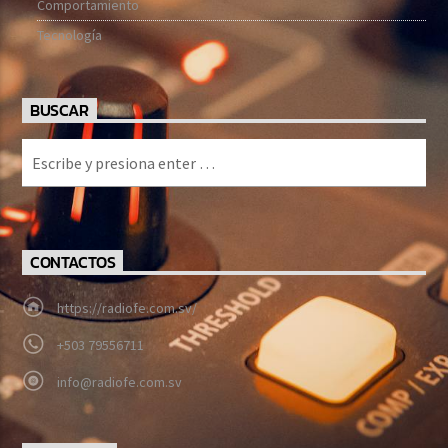
Comportamiento
Tecnología
BUSCAR
CONTACTOS
https://radiofe.com.sv/
+503 79556711
info@radiofe.com.sv