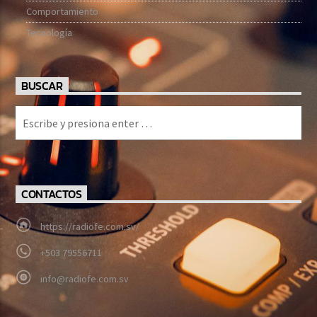
Comportamiento
Tecnología
BUSCAR
CONTACTOS
https://radiofe.com.sv/
+503 79556711
info@radiofe.com.sv