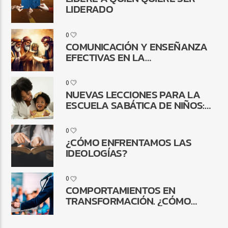
LIDERADO
0
COMUNICACIÓN Y ENSEÑANZA
EFECTIVAS EN LA
RECONSTRUCCIÓN DE
JERUSALÉN
0
NUEVAS LECCIONES PARA LA
ESCUELA SABÁTICA DE NIÑOS:
¿POR QUÉ CAMBIAR?
0
¿CÓMO ENFRENTAMOS LAS
IDEOLOGÍAS?
0
COMPORTAMIENTOS EN
TRANSFORMACIÓN. ¿CÓMO
QUEDA LA COMUNICACIÓN
RELIGIOSA?