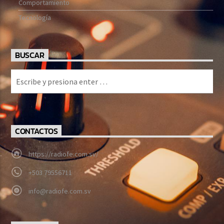
Comportamiento
Tecnología
BUSCAR
CONTACTOS
https://radiofe.com.sv/
+503 79556711
info@radiofe.com.sv