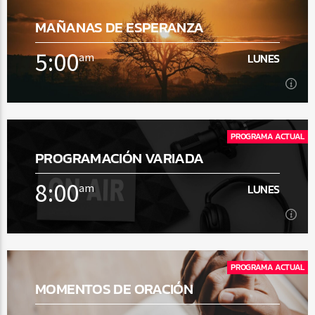
MAÑANAS DE ESPERANZA
5:00
am
LUNES
5:00
am
LUNES
PROGRAMA ACTUAL
PROGRAMACIÓN VARIADA
[...]
8:00
am
LUNES
Ver Más
8:00
am
LUNES
PROGRAMA ACTUAL
MOMENTOS DE ORACIÓN
[...]