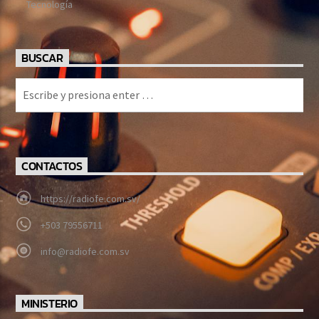
Tecnología
BUSCAR
CONTACTOS
https://radiofe.com.sv/
+503 79556711
info@radiofe.com.sv
MINISTERIO