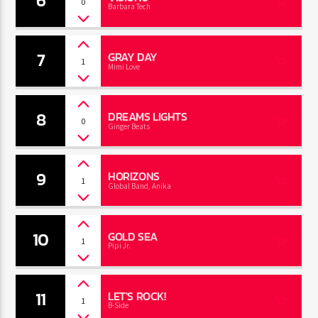
6
0
Barbara Tech
7
GRAY DAY
1
Mimi Love
8
DREAMS LIGHTS
0
Ginger Beats
9
HORIZONS
1
Global Band, Anika
10
GOLD SEA
1
Pipi Jr.
11
LET'S ROCK!
1
B-Side