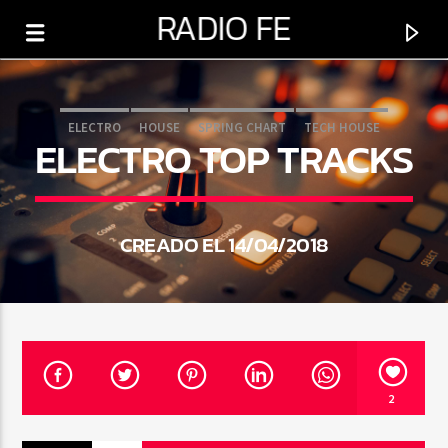
RADIO FE
ELECTRO
HOUSE
SPRING CHART
TECH HOUSE
ELECTRO TOP TRACKS
0:00
CREADO EL 14/04/2018
PROGRAMA ACTUAL
2
BUENAS NOCHES
6:00 PM
12:00 AM