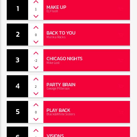
1
MAKE UP
1
Dj Flash
Radio Fe
2
BACK TO YOU
0
Marika Rocks
3
CHICAGO NIGHTS
-2
Mike Lost
4
PARTY BRAIN
2
George Pitterson
5
PLAY BACK
0
Black&White Sisters
VISIONS