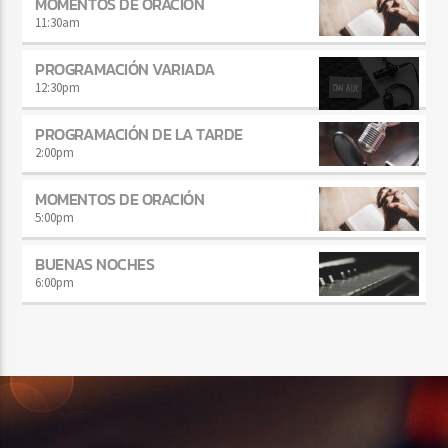
MOMENTOS DE ORACIÓN
11:30
am
PROGRAMACIÓN VARIADA
12:30
pm
PROGRAMACIÓN DE LA TARDE
2:00
pm
MOMENTOS DE ORACIÓN
5:00
pm
BUENAS NOCHES
6:00
pm