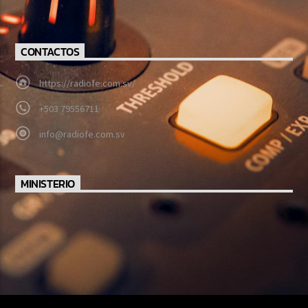
CONTACTOS
https://radiofe.com.sv/
+503 79556711
info@radiofe.com.sv
MINISTERIO