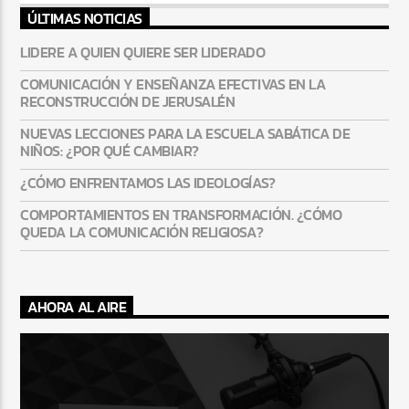
ÚLTIMAS NOTICIAS
LIDERE A QUIEN QUIERE SER LIDERADO
COMUNICACIÓN Y ENSEÑANZA EFECTIVAS EN LA
RECONSTRUCCIÓN DE JERUSALÉN
NUEVAS LECCIONES PARA LA ESCUELA SABÁTICA DE
NIÑOS: ¿POR QUÉ CAMBIAR?
¿CÓMO ENFRENTAMOS LAS IDEOLOGÍAS?
COMPORTAMIENTOS EN TRANSFORMACIÓN. ¿CÓMO
QUEDA LA COMUNICACIÓN RELIGIOSA?
AHORA AL AIRE