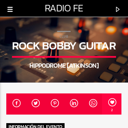
RADIO FE
CLUB
ROCK BOBBY GUITAR
HIPPODROME [ATKINSON]
0:00
PROGRAMA ACTUAL
2
PROGRAMACIÓN VARIADA
8:00 AM
11:00 AM
INFORMACIÓN DEL EVENTO