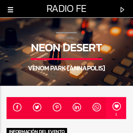
RADIO FE
FESTIVAL
NEON DESERT
VENOM PARK [ANNAPOLIS]
0:00
PROGRAMA ACTUAL
1
BUENAS NOCHES
6:00 PM
12:00 AM
INFORMACIÓN DEL EVENTO