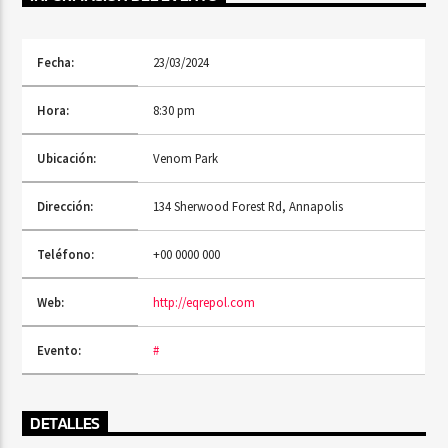
Fecha:
23/03/2024
Radio Fe
Hora:
8:30 pm
Ubicación:
Venom Park
Dirección:
134 Sherwood Forest Rd, Annapolis
Teléfono:
+00 0000 000
Web:
http://eqrepol.com
Evento:
#
DETALLES