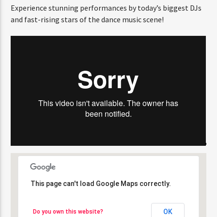
Experience stunning performances by today’s biggest DJs
and fast-rising stars of the dance music scene!
UBICACIÓN
This page can't load Google Maps correctly.
This page can't load Google Maps correctly.
OK
OK
Do you own this website?
Do you own this website?