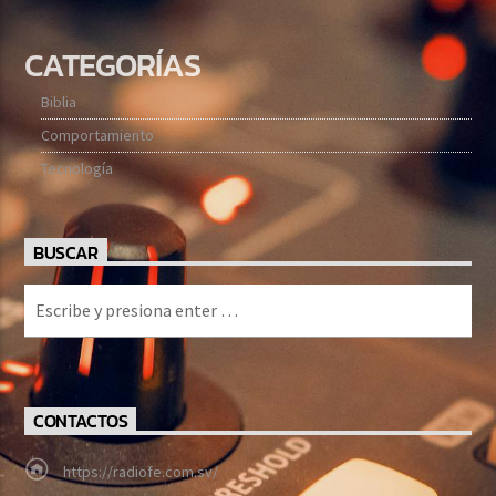
CATEGORÍAS
Biblia
Comportamiento
Tecnología
BUSCAR
CONTACTOS
https://radiofe.com.sv/