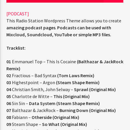
[PODCAST]
This Radio Station Wordpress Theme allows you to create
amazing podcast pages
.
Podcasts can be used with
Radio Fe
Mixcloud, Soundcloud, YouTube or simple MP3 files.
Tracklist:
01
Emmanuel Top – This Is Cocaine
(Balthazar & JackRock
Remix)
02
Fractious – Bad Syntax
(Tom Laws Remix)
03
Highestpoint – Argon
(Steam Shape Remix)
04
Christian Smith, John Selway –
Sprawl (Original Mix)
05
Charlotte de Witte –
This (Original Mix)
06
Sin Sin –
Data System (Steam Shape Remix)
07
Balthazar & JackRock –
Burning Down (Original Mix)
08
Fabiann –
Otherside (Original Mix)
09
Steam Shape –
So What (Original Mix)