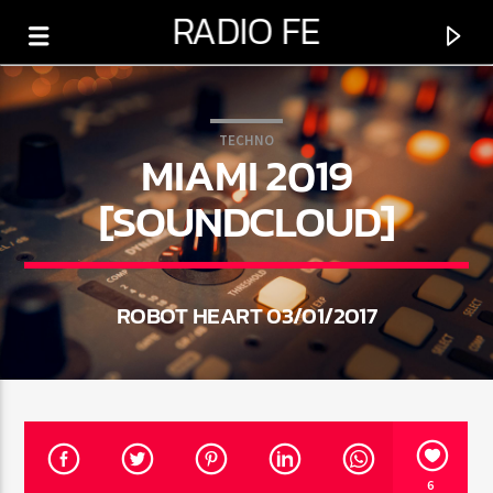
RADIO FE
TECHNO
MIAMI 2019
[SOUNDCLOUD]
0:00
ROBOT HEART 03/01/2017
PROGRAMA ACTUAL
MAÑANAS DE ESPERANZA
5:00 AM
8:00 AM
6