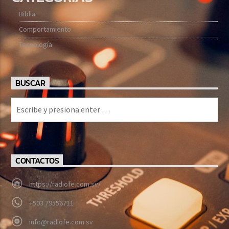
Biblia
Comportamiento
Tecnología
BUSCAR
CONTACTOS
https://radiofe.com.sv/
+503 79556711
info@radiofe.com.sv