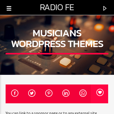
RADIO FE
MUSICIANS
WORDPRESS THEMES
0:00
PROGRAMA ACTUAL
SÁBADO DE ESPERANZA
5:00 AM
6:00 PM
You can link to a sponsor page or to any external site