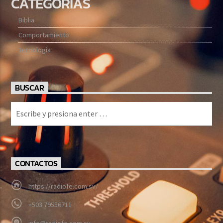
CATEGORÍAS
Biblia
Comportamiento
Tecnología
BUSCAR
CONTACTOS
https://radiofe.com.sv/
+503 79556711