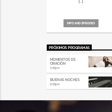
[...]
INFO AND EPISODES
PRÓXIMOS PROGRAMAS
MOMENTOS DE
ORACIÓN
5:00
pm
BUENAS NOCHES
6:00
pm