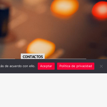
CONTACTOS
ás de acuerdo con ello.
Aceptar
Política de privacidad
https://radiofe.com.sv/
+503 79556711
info@radiofe.com.sv