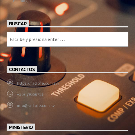
Tecnología
BUSCAR
CONTACTOS
https://radiofe.com.sv/
+503 79556711
info@radiofe.com.sv
MINISTERIO