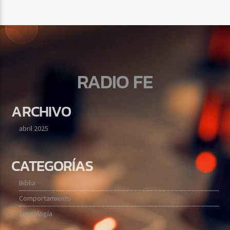
12:00
am
SÁBADO
[...]
Ver Más
RADIO FE
ARCHIVO
abril 2025
CATEGORÍAS
Biblia
Comportamiento
Tecnología