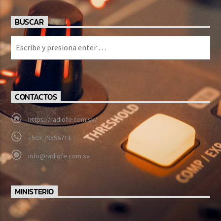
BUSCAR
CONTACTOS
https://radiofe.com.sv/
+503 79556711
info@radiofe.com.sv
MINISTERIO