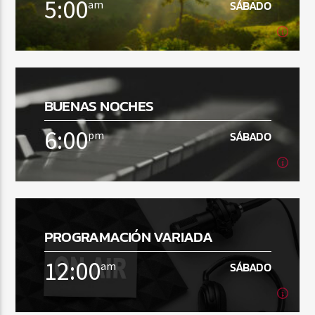
5:00
am
SÁBADO
5:00
am
SÁBADO
Radio Fe
BUENAS NOCHES
[...]
6:00
pm
SÁBADO
Ver Más
6:00
pm
SÁBADO
PROGRAMACIÓN VARIADA
[...]
12:00
am
SÁBADO
Ver Más