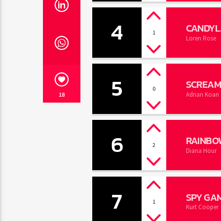
4
CANDY
1
Loren Rose
5
SCREAM
0
Adrian Koan
18
6
RAINBO
2
Diana Hour
7
SPY GA
1
Kurt Cooper