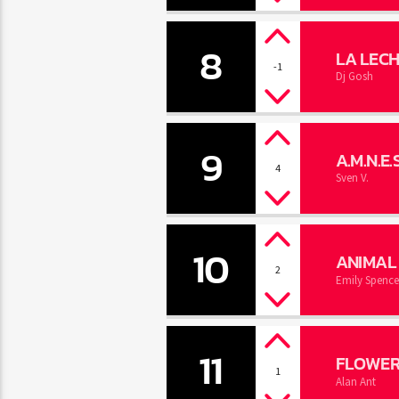
8
LA LEC
-1
Dj Gosh
9
A.M.N.E.S
4
Sven V.
10
ANIMAL 
2
Emily Spence
11
FLOWER
1
Alan Ant