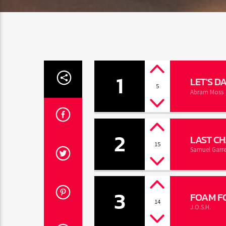
1
LET'S D
5
Abram Moss
2
LAST C
15
Samuel Garr
3
FOAM F
14
J.O.S.H.