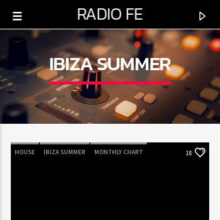
RADIO FE
IBIZA SUMMER
0:00
HOUSE
IBIZA SUMMER
MONTHLY CHART
18
TECH HOUSE
PROGRAMA ACTUAL
SÁBADO DE ESPERANZA
5:00 AM
6:00 PM