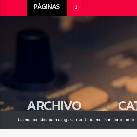
PÁGINAS
1
ARCHIVO
CA
abril 2025
Biblia
Usamos cookies para asegurar que te damos la mejor experienc
Compor
Tecnolo