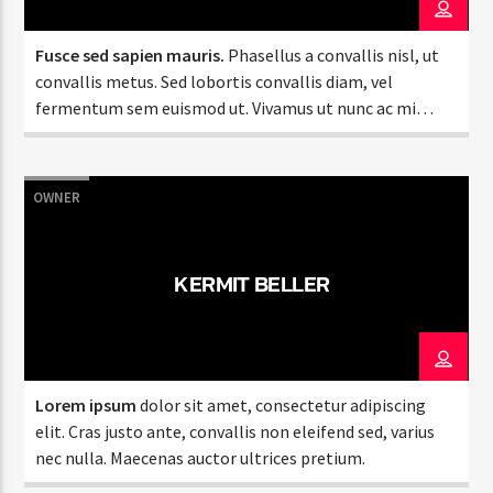
Fusce sed sapien mauris.
Phasellus a convallis nisl, ut
convallis metus. Sed lobortis convallis diam, vel
fermentum sem euismod ut. Vivamus ut nunc ac mi
Radio Fe
faucibus mattis sit amet condimentum.
OWNER
KERMIT BELLER
Lorem ipsum
dolor sit amet, consectetur adipiscing
elit. Cras justo ante, convallis non eleifend sed, varius
nec nulla. Maecenas auctor ultrices pretium.