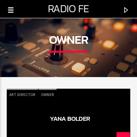
RADIO FE
OWNER
0:00
ART DIRECTOR
OWNER
YANA BOLDER
PROGRAMA ACTUAL
SÁBADO DE ESPERANZA
5:00 AM
6:00 PM