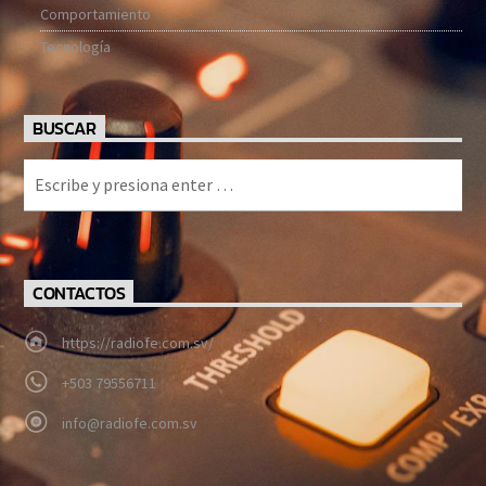
Comportamiento
Tecnología
BUSCAR
CONTACTOS
https://radiofe.com.sv/
+503 79556711
info@radiofe.com.sv